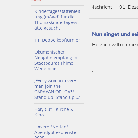
Nachricht
01. Dez
Kindertagesstättenleit
ung (m/w/d) für die
Thomaskindertagesst
ätte gesucht
Nun singet und sei
11. Doppelkopfturnier
Herzlich willkommen
Ökumenischer
Neujahrsempfang mit
Stadtbaurat Thimo
Weitemeier
.
‚Every woman, every
man join the
CARAVAN OF LOVE!
Stand up! Stand up!…‘
Holy Cut - Kirche &
Kino
Unsere "Netten"
Abendgottesdienste
2025