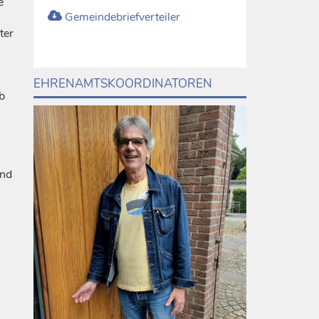
e
Gemeindebriefverteiler
ter
EHRENAMTSKOORDINATOREN
b
und