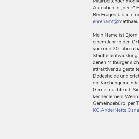
Mitarbeitender mögli
Aufgaben in „neue“ 
Bei Fragen bin ich f
ehrenamt@
matthaeus
Mein Name ist Björn 
einem Jahr in den Or
vor rund 20 Jahren h
Stadtteilentwicklung
denen Mitbürger sich
attraktiver zu gestal
Dodesheide und erleb
die Kirchengemeinde 
Gerne möchte ich Sie
kennenlernen! Wenn S
Gemeindebüro, per T
KG.AnderNette.Osna