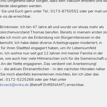
chst umgehend dafür sorgen, dass kein Vakuum entsteht und di
Hände übergeben werden.
ür Sie und Euch gern unter Tel.: 0173-8750552 oder per mail un
-os.de erreichbar.
Brinkmeier. Ich bin 47 Jahre alt und wurde vor etwas mehr als
tskirchenvorstand Thomas berufen. Bereits in meinem ersten Jo
abe ich mich um die Einbindung von Bürgerinteressen in die
 bemüht. Ich habe dabei diverse Arbeitsgruppen moderiert, in
 für ihren Stadtteil engagiert haben, um ihr Lebensumfeld
ten. Ich wohne nun seit gut 12 Jahren mit meiner Familie in der
e, wie auch hier viele Mitmenschen sich für die Gemeinschaft 
An der Nette engagieren. Das verdient viel Anerkennung!
 - die aktiven Ehrenamtlichen - in den nächsten Monaten näher
ie mich ebenfalls kennenlernen möchten, bin ich über das
el.: 0172-5225268 oder per Mail unter
brueck@evlka.de
(Betreff EHRENAMT) erreichbar.