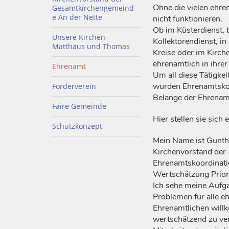
Ohne die vielen ehr
Gesamtkirchengemeind
e An der Nette
nicht funktionieren.
Ob im Küsterdienst, 
Unsere Kirchen -
Kollektorendienst, in
Matthäus und Thomas
Kreise oder im Kirch
ehrenamtlich in ihrer 
Ehrenamt
Um all diese Tätigke
wurden Ehrenamtskoo
Förderverein
Belange der Ehrenamt
Faire Gemeinde
Hier stellen sie sich 
Schutzkonzept
Mein Name ist Gunthe
Kirchenvorstand der 
Ehrenamtskoordinatio
Wertschätzung Priori
Ich sehe meine Aufga
Problemen für alle eh
Ehrenamtlichen will
wertschätzend zu ver