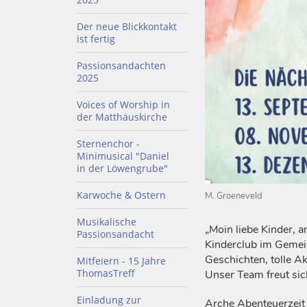
Der neue Blickkontakt
ist fertig
Passionsandachten
2025
Voices of Worship in
der Matthäuskirche
Sternenchor -
Minimusical "Daniel
in der Löwengrube"
Karwoche & Ostern
M. Groeneveld
Musikalische
„Moin liebe Kinder, a
Passionsandacht
Kinderclub im Gemein
Geschichten, tolle A
Mitfeiern - 15 Jahre
ThomasTreff
Unser Team freut sic
Einladung zur
Arche Abenteuerzeit 