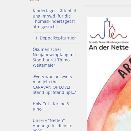
Kindertagesstättenleit
ung (m/w/d) für die
Thomaskindertagesst
ätte gesucht
11. Doppelkopfturnier
Ökumenischer
Neujahrsempfang mit
Stadtbaurat Thimo
Weitemeier
‚Every woman, every
man join the
CARAVAN OF LOVE!
Stand up! Stand up!…‘
Holy Cut - Kirche &
Kino
Unsere "Netten"
Abendgottesdienste
2025