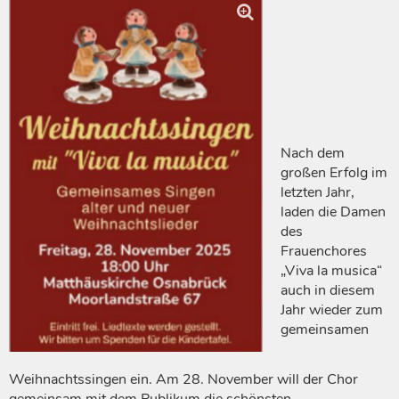
Nach dem
großen Erfolg im
letzten Jahr,
laden die Damen
des
Frauenchores
„Viva la musica“
auch in diesem
Jahr wieder zum
gemeinsamen
Weihnachtssingen ein. Am 28. November will der Chor
gemeinsam mit dem Publikum die schönsten