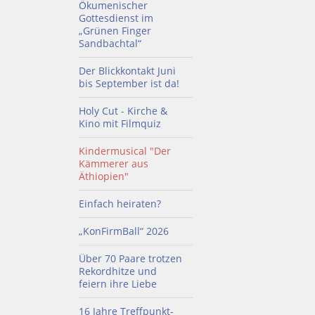
Ökumenischer
Gottesdienst im
„Grünen Finger
Sandbachtal“
Der Blickkontakt Juni
bis September ist da!
Holy Cut - Kirche &
Kino mit Filmquiz
Kindermusical "Der
Kämmerer aus
Äthiopien"
Einfach heiraten?
„KonFirmBall“ 2026
Über 70 Paare trotzen
Rekordhitze und
feiern ihre Liebe
16 Jahre Treffpunkt-